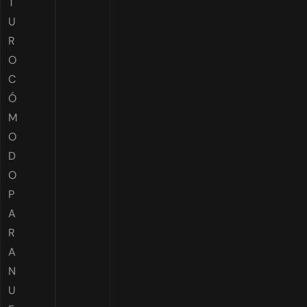
T
U
R
O
C
Ó
M
O
D
O
P
A
R
A
N
U