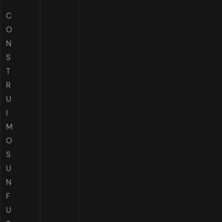
C
O
N
S
T
R
U
I
M
O
S
U
N
F
U