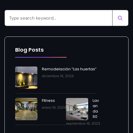
Blog Posts
Remodelación “Las huertas”
diciembre 16, 2024
Fitness
Lav
an
enero 16, 2024
da
60
septiembre 16, 2023