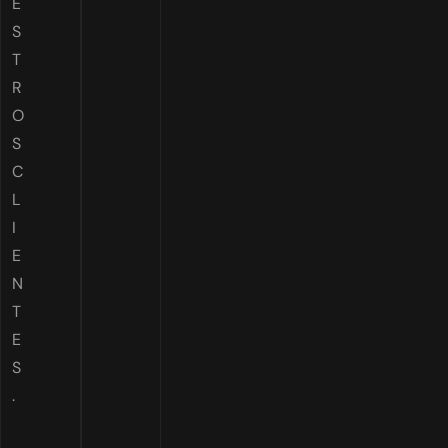
E
S
T
R
O
S
C
L
I
E
N
T
E
S
.