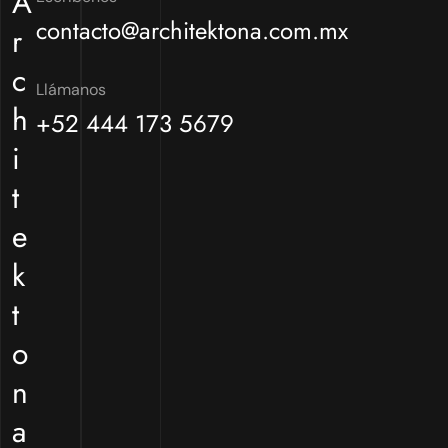
A
contacto@architektona.com.mx
r
c
Llámanos
h
+52 444 173 5679
i
t
e
k
t
o
n
a